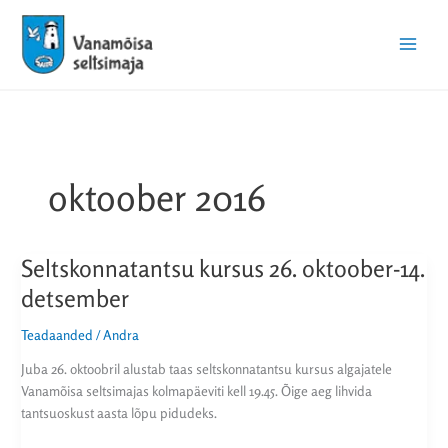
Skip
Main
to
Menu
content
oktoober 2016
Seltskonnatantsu kursus 26. oktoober-14.
Seltskonnatantsu
kursus
detsember
26.
oktoober-
Teadaanded
/
Andra
14.
Juba 26. oktoobril alustab taas seltskonnatantsu kursus algajatele
detsember
Vanamõisa seltsimajas kolmapäeviti kell 19.45. Õige aeg lihvida
tantsuoskust aasta lõpu pidudeks.