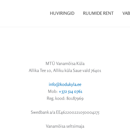
HUVIRINGID
RUUMIDE RENT
VAB
MTÜ Vanamõisa Küla
Allika Tee 10, Alliku küla Saue vald 76401
info@kodukyla.ee
Mob:
+372 514 0761
Reg. kood: 80187969
Swedbank a/a EE462200221050004275
Vanamõisa seltsimaja