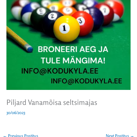
Piljard Vanamõisa seltsimajas
30/06/2023
←
Previous Postitus
Next Postitus
→