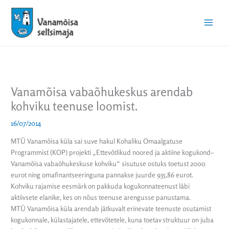
Skip
Main
to
Menu
content
Vanamõisa vabaõhukeskus arendab
kohviku teenuse loomist.
16/07/2014
MTÜ Vanamõisa küla sai suve hakul Kohaliku Omaalgatuse
Programmist (KOP) projekti „Ettevõtlikud noored ja aktiine kogukond–
Vanamõisa vabaõhukeskuse kohviku“ sisutuse ostuks toetust 2000
eurot ning omafinantseeringuna pannakse juurde 935,86 eurot.
Kohviku rajamise eesmärk on pakkuda kogukonnateenust läbi
aktiivsete elanike, kes on nõus teenuse arengusse panustama.
MTÜ Vanamõisa küla arendab jätkuvalt erinevate teenuste osutamist
kogukonnale, külastajatele, ettevõtetele, kuna toetav struktuur on juba