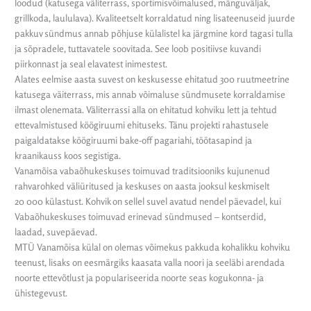
loodud (katusega väliterrass, sportimisvõimalused, mänguväljak,
grillkoda, laululava). Kvaliteetselt korraldatud ning lisateenuseid juurde
pakkuv sündmus annab põhjuse külalistel ka järgmine kord tagasi tulla
ja sõpradele, tuttavatele soovitada. See loob positiivse kuvandi
piirkonnast ja seal elavatest inimestest.
Alates eelmise aasta suvest on keskusesse ehitatud 300 ruutmeetrine
katusega väiterrass, mis annab võimaluse sündmusete korraldamise
ilmast olenemata. Väliterrassi alla on ehitatud kohviku lett ja tehtud
ettevalmistused köögiruumi ehituseks. Tänu projekti rahastusele
paigaldatakse köögiruumi bake-off pagariahi, töötasapind ja
kraanikauss koos segistiga.
Vanamõisa vabaõhukeskuses toimuvad traditsiooniks kujunenud
rahvarohked väliüritused ja keskuses on aasta jooksul keskmiselt
20 000 külastust. Kohvik on sellel suvel avatud nendel päevadel, kui
Vabaõhukeskuses toimuvad erinevad sündmused – kontserdid,
laadad, suvepäevad.
MTÜ Vanamõisa külal on olemas võimekus pakkuda kohalikku kohviku
teenust, lisaks on eesmärgiks kaasata valla noori ja seeläbi arendada
noorte ettevõtlust ja populariseerida noorte seas kogukonna- ja
ühistegevust.