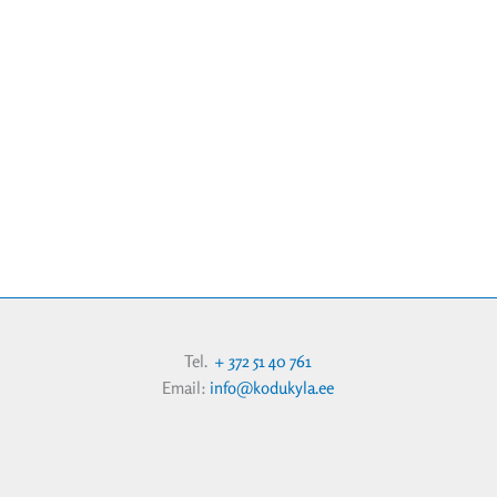
Tel.
+ 372 51 40 761
Email:
info@kodukyla.ee