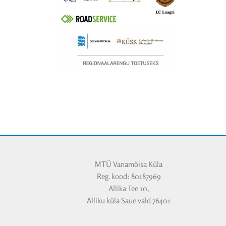
MTÜ Vanamõisa Küla
Reg. kood: 80187969
Allika Tee 10,
Alliku küla Saue vald 76401