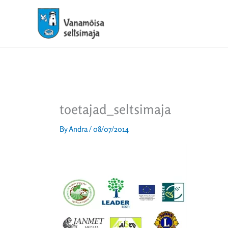
Skip
to
content
toetajad_seltsimaja
By
Andra
/
08/07/2014