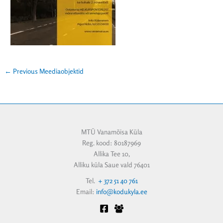
←
Previous Meediaobjektid
MTÜ Vanamõisa Küla
Reg. kood: 80187969
Allika Tee 10,
Alliku küla Saue vald 76401
Tel.
+ 372 51 40 761
Email:
info@kodukyla.ee