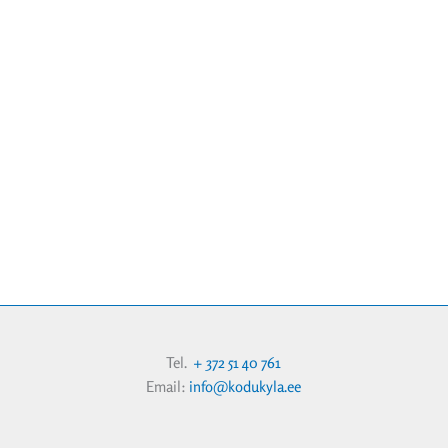
Tel.
+ 372 51 40 761
Email:
info@kodukyla.ee