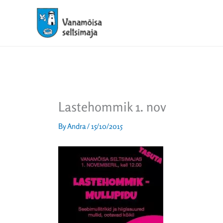
Skip
to
content
Lastehommik 1. nov
By
Andra
/
15/10/2015