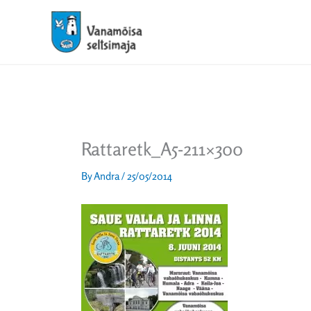
Skip
to
content
Rattaretk_A5-211×300
By
Andra
/
25/05/2014