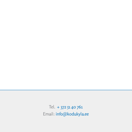
Tel.
+ 372 51 40 761
Email:
info@kodukyla.ee