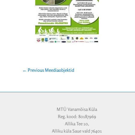
←
Previous Meediaobjektid
MTÜ Vanamõisa Küla
Reg. kood: 80187969
Allika Tee 10,
Alliku küla Saue vald 76401