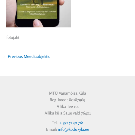
fotojaht
←
Previous Meediaobjektid
MTÜ Vanamõisa Küla
Reg. kood: 80187969
Allika Tee 10,
Alliku küla Saue vald 76401
Tel.
+ 372 51 40 761
Email:
info@kodukyla.ee