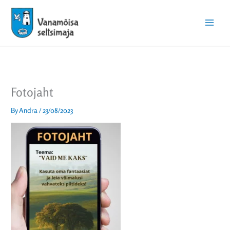
Skip
Main
to
Menu
content
Fotojaht
By
Andra
/
23/08/2023