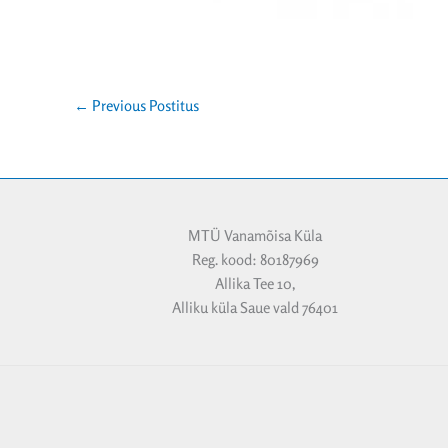
←
Previous Postitus
MTÜ Vanamõisa Küla
Reg. kood: 80187969
Allika Tee 10,
Alliku küla Saue vald 76401