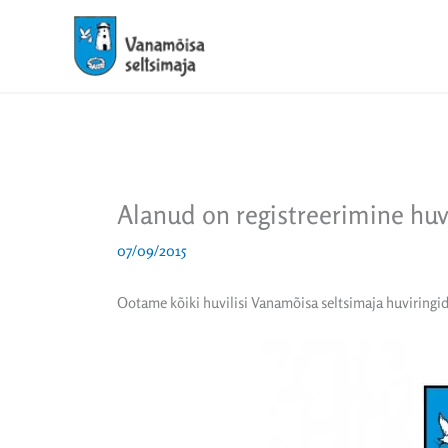
Skip
to
content
Alanud on registreerimine huv
07/09/2015
Ootame kõiki huvilisi Vanamõisa seltsimaja huviringid