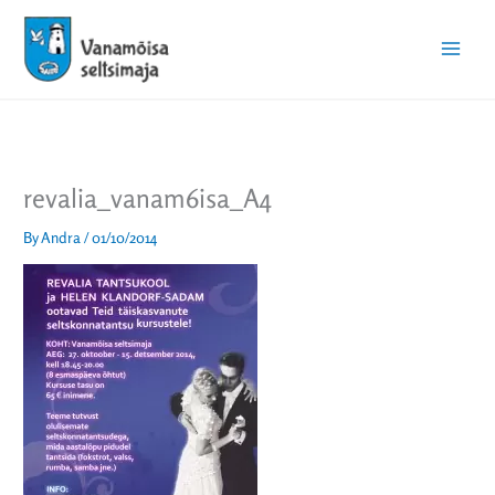
Skip
Main
to
Menu
content
revalia_vanam6isa_A4
By
Andra
/
01/10/2014