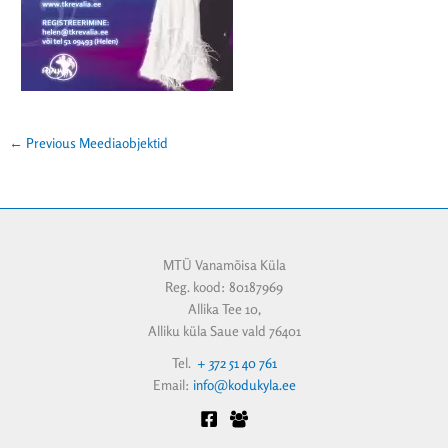
←
Previous Meediaobjektid
MTÜ Vanamõisa Küla
Reg. kood: 80187969
Allika Tee 10,
Alliku küla Saue vald 76401
Tel.
+ 372 51 40 761
Email:
info@kodukyla.ee